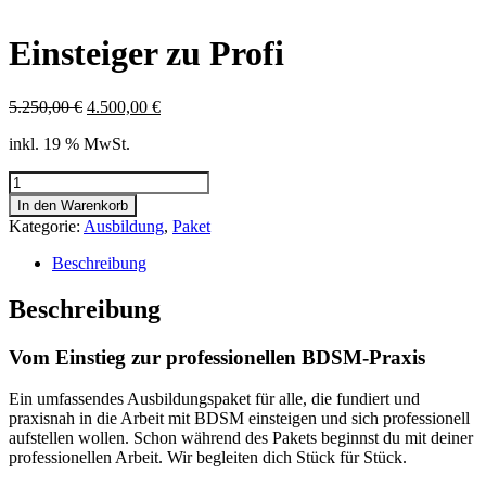
Einsteiger zu Profi
Ursprünglicher
Aktueller
5.250,00
€
4.500,00
€
Preis
Preis
inkl. 19 % MwSt.
war:
ist:
5.250,00 €
4.500,00 €.
Einsteiger
zu
In den Warenkorb
Profi
Kategorie:
Ausbildung
,
Paket
Menge
Beschreibung
Beschreibung
Vom Einstieg zur professionellen BDSM-Praxis
Ein umfassendes Ausbildungspaket für alle, die fundiert und
praxisnah in die Arbeit mit BDSM einsteigen und sich professionell
aufstellen wollen. Schon während des Pakets beginnst du mit deiner
professionellen Arbeit. Wir begleiten dich Stück für Stück.