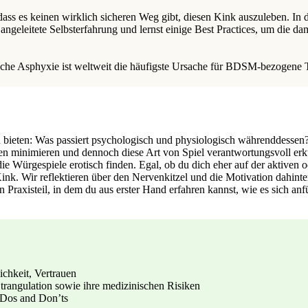
 dass es keinen wirklich sicheren Weg gibt, diesen Kink auszuleben.
In 
ngeleitete Selbsterfahrung und lernst einige Best Practices, um die 
sche Asphyxie ist weltweit die häufigste Ursache für BDSM-bezogene T
 zu bieten: Was passiert psychologisch und physiologisch währenddesse
en minimieren und dennoch diese Art von Spiel verantwortungsvoll er
die Würgespiele erotisch finden. Egal, ob du dich eher auf der aktiven 
ink. Wir reflektieren über den Nervenkitzel und die Motivation dahinte
 Praxisteil, in dem du aus erster Hand erfahren kannst, wie es sich an
ichkeit, Vertrauen
trangulation sowie ihre medizinischen Risiken
 Dos and Don’ts