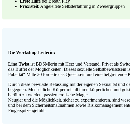
Erste Hilfe
bei Breath Play
Praxisteil
: Angeleitete Selbsterfahrung in Zweiergruppen
Die Workshop-Leiterin:
Lina Twist
ist BDSMlerin mit Herz und Verstand. Privat als Switc
das Buffet der Möglichkeiten. Dieses sexuelle Selbstbewusstsein is
Pubertät“ Mitte 20 förderte das Queer-sein und eine tiefgreifende
Durch diese bewusste Befassung mit der eigenen Sexualität und de
begegnen. Menschliche Körper mit all ihren körperlichen und geis
berührt zu werden, passiert erotische Magie.
Neugier und die Möglichkeit, sicher zu experimentieren, sind wese
und bei dem Sicherheitsmaßnahmen sowie Risikomanagement entsc
Fingerspitzengefühl.